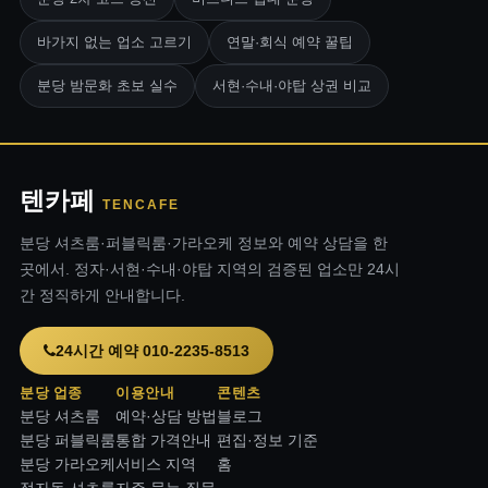
바가지 없는 업소 고르기
연말·회식 예약 꿀팁
분당 밤문화 초보 실수
서현·수내·야탑 상권 비교
텐카페
TENCAFE
분당 셔츠룸·퍼블릭룸·가라오케 정보와 예약 상담을 한
곳에서. 정자·서현·수내·야탑 지역의 검증된 업소만 24시
간 정직하게 안내합니다.
24시간 예약 010-2235-8513
분당 업종
이용안내
콘텐츠
분당 셔츠룸
예약·상담 방법
블로그
분당 퍼블릭룸
통합 가격안내
편집·정보 기준
분당 가라오케
서비스 지역
홈