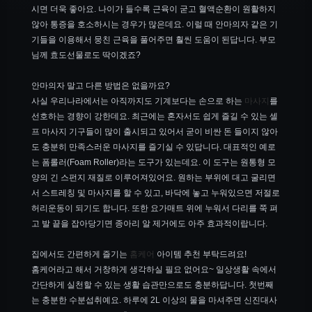
시면 더욱 좋아요. 나이가 들수록 근육이 굳고 혈액순환이 원활하지
않아 통증을 호소하시는 경우가 많은데요. 이럴 때 안마의자 같은 기
기들을 이용해서 뭉친 근육을 풀어주면 훨씬 도움이 된답니다. 부모
님께 효도선물로도 딱이겠죠?
안마의자 말고 다른 방법은 없을까요?
사실 우리나라에서는 아직까지도 기계보다는 손으로 하는
마사지
를
선호하는 경향이 강한데요. 최근에는 혼자서도 쉽게 즐길 수 있는 셀
프 마사지 기구들이 많이 출시되고 있어서 굳이 비싼 돈 들이지 않아
도 충분히 만족스러운 마사지를 즐기실 수 있답니다. 대표적인 예로
는 폼롤러(Foam Roller)라는 도구가 있는데요. 이 도구는 원통형 모
양의 긴 스펀지 재질로 이루어져있어요. 원하는 부위에 대고 굴리면
서 스트레칭 및 마사지를 할 수 있고, 바닥에 놓고 누워있으면 저절로
허리운동이 되기도 합니다. 또한 요가매트 위에 누워서 다리를 쭉 펴
고 발 끝을 잡아당기면 종아리 알 제거에도 아주 효과적이랍니다.
집에서도 간편하게 즐기는
홈케어
아이템 추천 부탁드려요!
홈케어라고 해서 거창하게 생각하실 필요 없어요~ 일상생활 속에서
간단하게 실천할 수 있는 생활 습관만으로도 충분하답니다. 첫번째
는 충분한 수분섭취예요. 하루에 2L 이상의 물을 마셔주면 신진대사