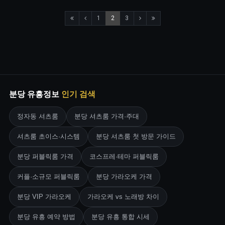
1
2
3
분당 유흥정보
인기 검색
정자동 셔츠룸
분당 셔츠룸 가격·주대
셔츠룸 초이스·시스템
분당 셔츠룸 첫 방문 가이드
분당 퍼블릭룸 가격
코스프레·테마 퍼블릭룸
커플·소규모 퍼블릭룸
분당 가라오케 가격
분당 VIP 가라오케
가라오케 vs 노래방 차이
분당 유흥 예약 방법
분당 유흥 통합 시세