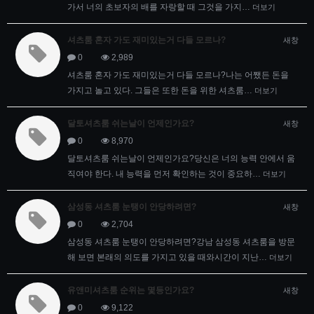
가서 너의 초보자의 배를 자랑할 때 그것을 가지…
더보기
셔츠룸 혼자 가도 재미있는거 다들 모르나?
새창
0
2,989
셔츠룸 혼자 가도 재미있는거 다들 모르나?나는 어쨌든 돈을
가지고 놀고 있다. 그들은 또한 돈을 위한 셔츠룸…
더보기
달토셔츠룸 쉬는날이 언제인가요?
새창
0
8,970
달토셔츠룸 쉬는날이 언제인가요?당신은 너의 능력 안에서 움
직여야 한다. 내 능력을 먼저 확인하는 것이 중요하…
더보기
삼성동 셔츠룸 눈탱이 안당하려면?
새창
0
2,704
삼성동 셔츠룸 눈탱이 안당하려면?강남 삼성동 셔츠룸을 방문
해 보면 본래의 의도를 가지고 있을 때와시간이 지난…
더보기
유앤미셔츠룸 순위는 몇등인가요?
새창
0
9,122