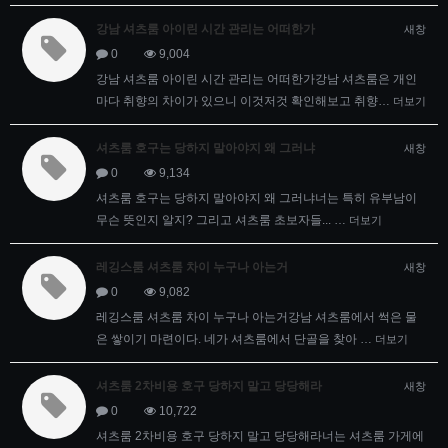
강남 셔츠룸 아이린 시간 관리는 어떠한가
새창
0
9,004
강남 셔츠룸 아이린 시간 관리는 어떠한가강남 셔츠룸은 개인
마다 취향의 차이가 있으니 이것저것 확인해보고 취향…
더보기
셔츠룸 호구는 당하지 말아야지 왜 그러냐
새창
0
9,134
셔츠룸 호구는 당하지 말아야지 왜 그러냐너는 특히 유부남이
무슨 뜻인지 알지? 그리고 셔츠룸 초보자들... …
더보기
레깅스룸 셔츠룸 차이 누구나 아는거
새창
0
9,082
레깅스룸 셔츠룸 차이 누구나 아는거강남 셔츠룸에서 썩은 물
은 쌓이기 마련이다. 네가 셔츠룸에서 단골을 찾아 …
더보기
셔츠룸 2차비용 호구 당하지 말고 당당해라
새창
0
10,722
셔츠룸 2차비용 호구 당하지 말고 당당해라너는 셔츠룸 가게에