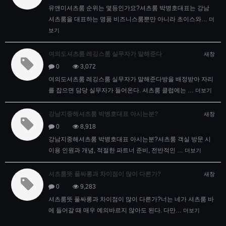
유앤미셔츠룸 순위는 몇등인가요?셔츠룸 박병호대표는 강남
셔츠룸을 대표하는 명품 비즈니스룸뿐만 아니라 초이스와…
더
보기
여의도셔츠룸 레깅스룸 실무자가 말해준다
새창
0
3,072
여의도셔츠룸 레깅스룸 실무자가 말해준다방을 배정받아 자리
를 잡으면 담당 실무자가 들어온다. 셔츠룸 클럽에는 …
더보기
강남지중해셔츠룸 박병호대표 아시는분?
새창
0
8,918
강남지중해셔츠룸 박병호대표 아시는분?셔츠룸 객실 방문 시
이용 인원과 개념, 적절한 파트너 준비, 전반적인 …
더보기
셔츠룸뜻 풀싸롱과 차이점이 많이 다른가?
새창
0
9,283
셔츠룸뜻 풀싸롱과 차이점이 많이 다른가?너는 네가 셔츠룸 바
에 들어갈 때 매우 예의바르지 않아도 된다. 다만…
더보기