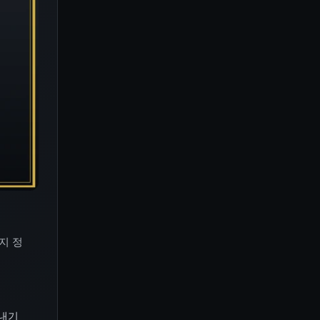
지 정
 내기