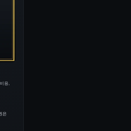
비용,
권은