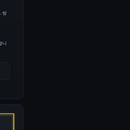
. 방
합니