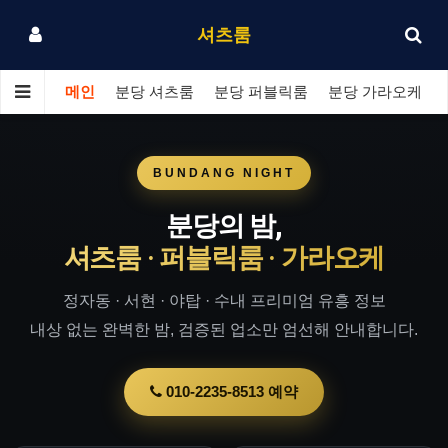
셔츠룸
메인
분당 셔츠룸
분당 퍼블릭룸
분당 가라오케
BUNDANG NIGHT
분당의 밤,
셔츠룸 · 퍼블릭룸 · 가라오케
정자동 · 서현 · 야탑 · 수내 프리미엄 유흥 정보
내상 없는 완벽한 밤, 검증된 업소만 엄선해 안내합니다.
010-2235-8513 예약