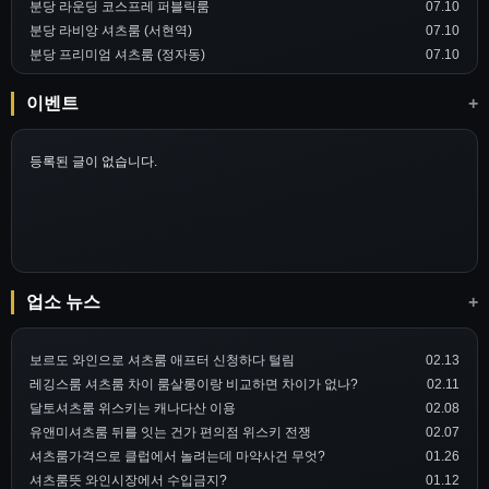
분당 라운딩 코스프레 퍼블릭룸
07.10
분당 라비앙 셔츠룸 (서현역)
07.10
분당 프리미엄 셔츠룸 (정자동)
07.10
이벤트
+
등록된 글이 없습니다.
업소 뉴스
+
보르도 와인으로 셔츠룸 애프터 신청하다 털림
02.13
레깅스룸 셔츠룸 차이 룸살롱이랑 비교하면 차이가 없나?
02.11
달토셔츠룸 위스키는 캐나다산 이용
02.08
유앤미셔츠룸 뒤를 잇는 건가 편의점 위스키 전쟁
02.07
셔츠룸가격으로 클럽에서 놀려는데 마약사건 무엇?
01.26
셔츠룸뜻 와인시장에서 수입금지?
01.12