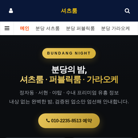
셔츠룸
메인
분당 셔츠룸
분당 퍼블릭룸
분당 가라오케
BUNDANG NIGHT
분당의 밤,
셔츠룸 · 퍼블릭룸 · 가라오케
정자동 · 서현 · 야탑 · 수내 프리미엄 유흥 정보
내상 없는 완벽한 밤, 검증된 업소만 엄선해 안내합니다.
010-2235-8513 예약