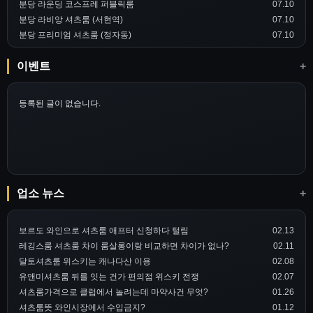
분당 라운딩 코스프레 퍼블릭룸
07.10
분당 라비앙 셔츠룸 (서현역)
07.10
분당 프리미엄 셔츠룸 (정자동)
07.10
이벤트
+
등록된 글이 없습니다.
업소 뉴스
+
보르도 와인으로 셔츠룸 애프터 신청하다 털림
02.13
레깅스룸 셔츠룸 차이 룸살롱이랑 비교하면 차이가 없나?
02.11
달토셔츠룸 위스키는 캐나다산 이용
02.08
유앤미셔츠룸 뒤를 잇는 건가 편의점 위스키 전쟁
02.07
셔츠룸가격으로 클럽에서 놀려는데 마약사건 무엇?
01.26
셔츠룸뜻 와인시장에서 수입금지?
01.12