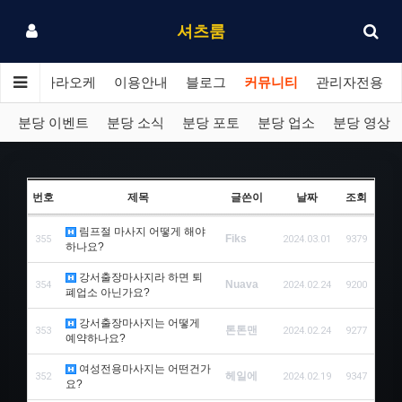
셔츠룸
분당 가라오케
이용안내
블로그
커뮤니티
관리자전용
분당 이벤트
분당 소식
분당 포토
분당 업소
분당 영상
번호
제목
글쓴이
날짜
조회
림프절 마사지 어떻게 해야
Fiks
355
2024.03.01
9379
하나요?
강서출장마사지라 하면 퇴
Nuava
354
2024.02.24
9200
폐업소 아닌가요?
강서출장마사지는 어떻게
톤톤맨
353
2024.02.24
9277
예약하나요?
여성전용마사지는 어떤건가
헤일에
352
2024.02.19
9347
요?