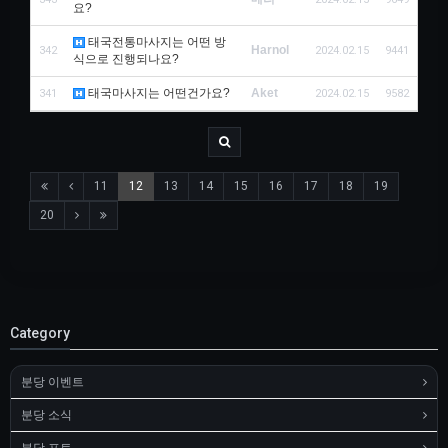
요?
태국전통마사지는 어떤 방
Harnol
342
2024.02.15
9441
식으로 진행되나요?
태국마사지는 어떤건가요?
Aket
341
2024.02.15
9582
11
12
13
14
15
16
17
18
19
20
Category
분당 이벤트
분당 소식