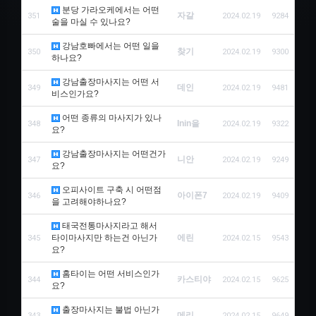
분당 가라오케에서는 어떤
자갈
351
2024.02.19
9284
술을 마실 수 있나요?
강남호빠에서는 어떤 일을
찾기
350
2024.02.19
9300
하나요?
강남출장마사지는 어떤 서
데인
349
2024.02.19
9481
비스인가요?
어떤 종류의 마사지가 있나
Inin을
348
2024.02.19
9322
요?
강남출장마사지는 어떤건가
니안
347
2024.02.19
9249
요?
오피사이트 구축 시 어떤점
아이폰7
346
2024.02.19
9409
을 고려해야하나요?
태국전통마사지라고 해서
타이마사지만 하는건 아닌가
에린
345
2024.02.15
9543
요?
홈타이는 어떤 서비스인가
카스티야
344
2024.02.15
9625
요?
출장마사지는 불법 아닌가
메리
343
2024.02.15
9649