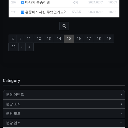
마사지 통증이란
국제
297
2024.02.01
10039
홍콩마사지란 무엇인가요?
KVAR
296
2024.02.01
10261
11
12
13
14
15
16
17
18
19
20
Category
분당 이벤트
분당 소식
분당 포토
분당 업소