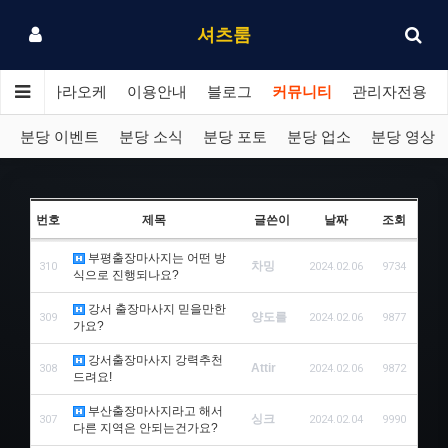
셔츠룸
분당 가라오케
이용안내
블로그
커뮤니티
관리자전용
분당 이벤트
분당 소식
분당 포토
분당 업소
분당 영상
번호
제목
글쓴이
날짜
조회
부평출장마사지는 어떤 방
차밍
310
2024.02.06
9734
식으로 진행되나요?
강서 출장마사지 믿을만한
양도를
309
2024.02.06
9877
가요?
강서출장마사지 강력추천
Attir
308
2024.02.06
9872
드려요!
부산출장마사지라고 해서
싱크
307
2024.02.04
9990
다른 지역은 안되는건가요?