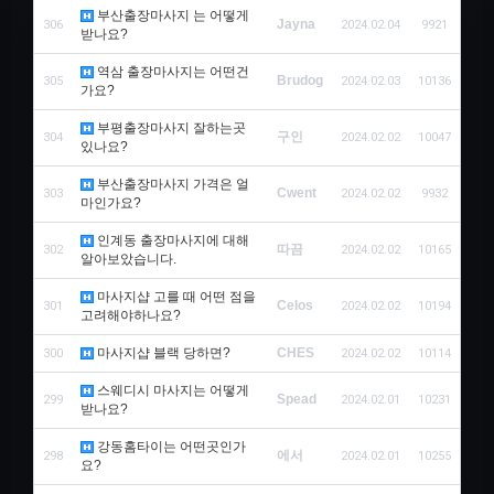
부산출장마사지 는 어떻게
Jayna
306
2024.02.04
9921
받나요?
역삼 출장마사지는 어떤건
Brudog
305
2024.02.03
10136
가요?
부평출장마사지 잘하는곳
구인
304
2024.02.02
10047
있나요?
부산출장마사지 가격은 얼
Cwent
303
2024.02.02
9932
마인가요?
인계동 출장마사지에 대해
따끔
302
2024.02.02
10165
알아보았습니다.
마사지샵 고를 때 어떤 점을
Celos
301
2024.02.02
10194
고려해야하나요?
마사지샵 블랙 당하면?
CHES
300
2024.02.02
10114
스웨디시 마사지는 어떻게
Spead
299
2024.02.01
10231
받나요?
강동홈타이는 어떤곳인가
에서
298
2024.02.01
10255
요?