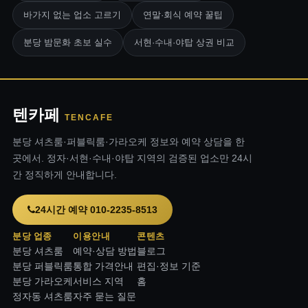
바가지 없는 업소 고르기
연말·회식 예약 꿀팁
분당 밤문화 초보 실수
서현·수내·야탑 상권 비교
텐카페
TENCAFE
분당 셔츠룸·퍼블릭룸·가라오케 정보와 예약 상담을 한
곳에서. 정자·서현·수내·야탑 지역의 검증된 업소만 24시
간 정직하게 안내합니다.
24시간 예약 010-2235-8513
분당 업종
이용안내
콘텐츠
분당 셔츠룸
예약·상담 방법
블로그
분당 퍼블릭룸
통합 가격안내
편집·정보 기준
분당 가라오케
서비스 지역
홈
정자동 셔츠룸
자주 묻는 질문