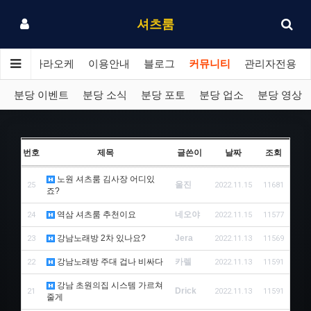
셔츠룸
분당 가라오케
이용안내
블로그
커뮤니티
관리자전용
분당 이벤트
분당 소식
분당 포토
분당 업소
분당 영상
번호
제목
글쓴이
날짜
조회
노원 셔츠룸 김사장 어디있
울진
25
2022.11.15
11681
죠?
역삼 셔츠룸 추천이요
네오야
24
2022.11.15
11577
강남노래방 2차 있나요?
Jera
23
2022.11.13
11569
강남노래방 주대 겁나 비싸다
카렐
22
2022.11.13
11591
강남 초원의집 시스템 가르쳐
Drick
21
2022.11.13
11591
줄게