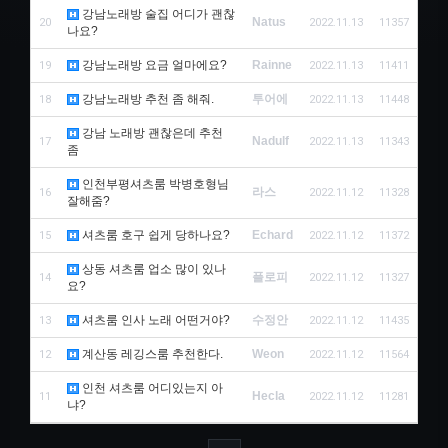
강남노래방 술집 어디가 괜찮
Natus
20
2022.11.13
11357
나요?
강남노래방 요금 얼마에요?
Rainne
19
2022.11.13
11411
강남노래방 추천 좀 해줘.
투어에
18
2022.11.13
11448
강남 노래방 괜찮은데 추천
Nadulf
17
2022.11.13
11343
좀
인천부평셔츠룸 박병호형님
라스
16
2022.11.12
11328
잘해줌?
셔츠룸 호구 쉽게 당하나요?
Echard
15
2022.11.12
11372
상동 셔츠룸 업소 많이 있나
플로피
14
2022.11.12
11327
요?
셔츠룸 인사 노래 어떤거야?
수정안
13
2022.11.12
11435
계산동 레깅스룸 추천한다.
Weon
12
2022.11.12
11564
인천 셔츠룸 어디있는지 아
Hecla
11
2022.11.12
11281
냐?