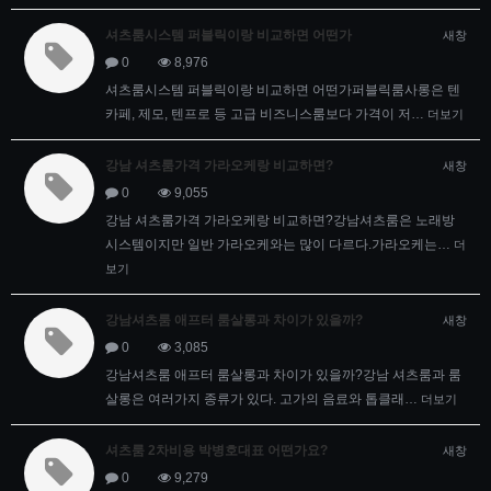
셔츠룸시스템 퍼블릭이랑 비교하면 어떤가
새창
0
8,976
셔츠룸시스템 퍼블릭이랑 비교하면 어떤가퍼블릭룸사롱은 텐
카페, 제모, 텐프로 등 고급 비즈니스룸보다 가격이 저…
더보기
강남 셔츠룸가격 가라오케랑 비교하면?
새창
0
9,055
강남 셔츠룸가격 가라오케랑 비교하면?강남셔츠룸은 노래방
시스템이지만 일반 가라오케와는 많이 다르다.가라오케는…
더
보기
강남셔츠룸 애프터 룸살롱과 차이가 있을까?
새창
0
3,085
강남셔츠룸 애프터 룸살롱과 차이가 있을까?강남 셔츠룸과 룸
살롱은 여러가지 종류가 있다. 고가의 음료와 톱클래…
더보기
셔츠룸 2차비용 박병호대표 어떤가요?
새창
0
9,279