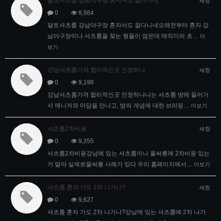
달토셔츠룸 강남야구장 혼자서도 잘다니네
새창
0
8,984
달토셔츠룸 강남야구장 혼자서도 잘다니네오래전부터 혼자 강
남야구장이나 셔츠룸을 찾는 형들이 많은데 매직미러 초…
더
보기
강남셔츠룸가격 합리적인곳 인정하냐
새창
0
9,198
강남셔츠룸가격 합리적인곳 인정하냐나는 셔츠룸 방에 들어가
서 매니저와 마담을 만나고, 방의 개념에 대한 브리핑…
더보기
셔츠룸2차비용
새창
0
9,355
셔츠룸2차비용강남에 있는 셔츠룸이나 풀싸롱에 2차비용 있는
거 말야 실제로풀싸롱 사례가 있다 우리 홈페이지에서…
더보기
셔츠룸 혼자 가도 2차 나가나?
새창
0
9,627
셔츠룸 혼자 가도 2차 나가나?강남에 있는 셔츠룸에 2차 나가