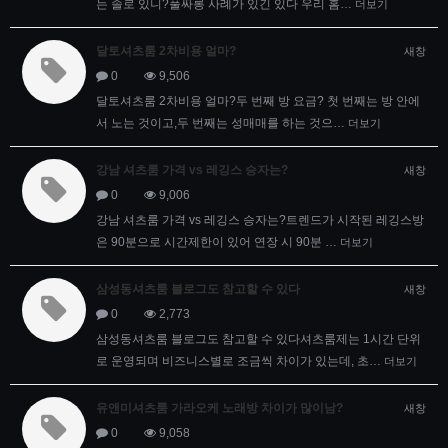
는 솔로 있니?풀싸롱 사례가 있긴 있다 우리 홈…
더보기
달토셔츠룸 2차비용 얼마?
새창
0
9,506
달토셔츠룸 2차비용 얼마?두 번째 방 요금? 첫 번째는 방 안에
서 노는 것이고,두 번째는 성매매를 하는 것으…
더보기
강남 셔츠룸 가격 vs 레깅스 승자는?
새창
0
9,006
강남 셔츠룸 가격 vs 레깅스 승자는?트렌드가 시작된 레깅스방
은 90분으로 시간제한이 있어 연장 시 90분 …
더보기
삼성동셔츠룸 블로그도 참고할 수 있다
새창
0
2,773
삼성동셔츠룸 블로그도 참고할 수 있다셔츠룸제는 1시간 단위
로 운영되며 비즈니스별로 조금씩 차이가 있는데, 초…
더보기
유앤미셔츠룸 가라오케 노래방 차이가 많이남?
새창
0
9,058