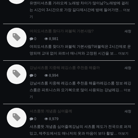
유앤미셔츠룸 가라오케 노래방 차이가 많이남?노래방에 걸리
는 시간이 3시간으로 가장 길다제시간에 방에 들어가면…
더보
기
여의도셔츠룸 찾다가 퍼블릭 가본사람?
새창
0
8,981
여의도셔츠룸 찾다가 퍼블릭 가본사람?퍼블릭은 2시간제로 운
영되며 교대 없이 파트너 매니저와 고정된 시간을 보…
더보기
강남셔츠룸 지중해 레깅스룸 추천좀 해줄까
새창
0
8,994
강남셔츠룸 지중해 레깅스룸 추천좀 해줄까레깅스룸 정보 레깅
스룸은 피트니스와 요가복으로 많이 사용되는 강남레깅…
더보
기
셔츠룸뜻 개념좀 심어줄께
새창
0
8,979
셔츠룸뜻 개념좀 심어줄께강남의 셔츠룸 제도가 전국으로 퍼져
있고, 제주도에서도 매니저의 옷과 마음이 보다 활발…
더보기